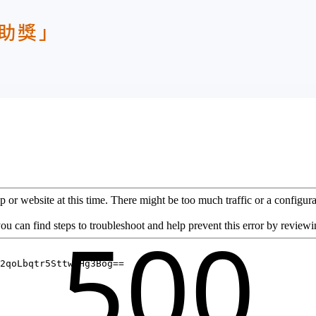
贊助獎」
by
by
chenboyu
on