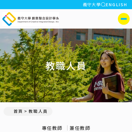
全站搜索
義守大學
ENGLISH
:::
義守大學創意整合設計學系
側選單
教職人員
:::
首頁
教職人員
專任教師
兼任教師